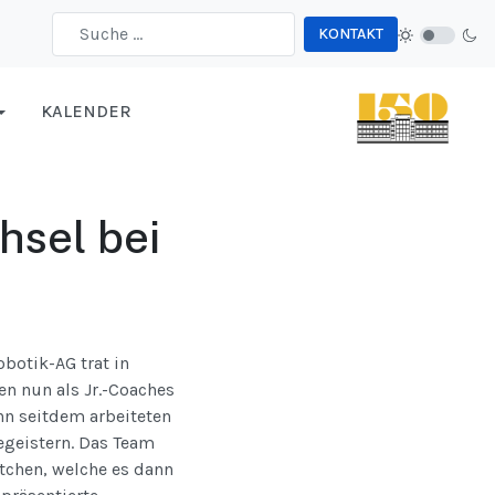
KONTAKT
Type 2 or more characters for results.
KALENDER
hsel bei
obotik-AG trat in
en nun als Jr.-Coaches
nn seitdem arbeiteten
geistern. Das Team
tchen, welche es dann