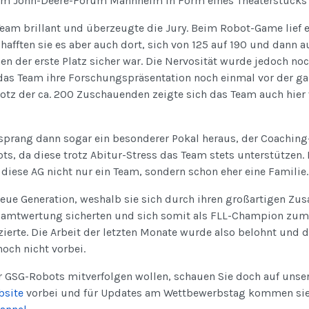
m John-Deere-Forum Mannheim in Form eines Theaterstücks 
Team brillant und überzeugte die Jury. Beim Robot-Game lief 
chafften sie es aber auch dort, sich von 125 auf 190 und dann 
en der erste Platz sicher war. Die Nervosität wurde jedoch no
das Team ihre Forschungspräsentation noch einmal vor der ga
Trotz der ca. 200 Zuschauenden zeigte sich das Team auch hier
sprang dann sogar ein besonderer Pokal heraus, der Coaching-
s, da diese trotz Abitur-Stress das Team stets unterstützen. 
 diese AG nicht nur ein Team, sondern schon eher eine Familie.
neue Generation, weshalb sie sich durch ihren großartigen Z
esamtwertung sicherten und sich somit als FLL-Champion zum 
ierte. Die Arbeit der letzten Monate wurde also belohnt und 
noch nicht vorbei.
r GSG-Robots mitverfolgen wollen, schauen Sie doch auf unse
bsite
vorbei und für Updates am Wettbewerbstag kommen sie