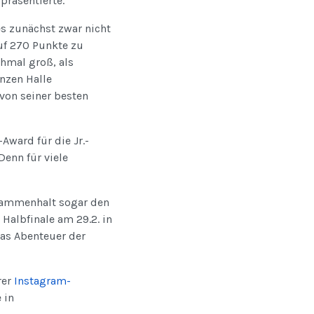
präsentierte.
es zunächst zwar nicht
auf 270 Punkte zu
chmal groß, als
nzen Halle
 von seiner besten
Award für die Jr.-
Denn für viele
usammenhalt sogar den
Halbfinale am 29.2. in
das Abenteuer der
rer
Instagram-
 in