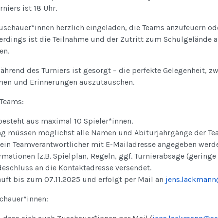
niers ist 18 Uhr.
uschauer*innen herzlich eingeladen, die Teams anzufeuern od
erdings ist die Teilnahme und der Zutritt zum Schulgelände a
en.
ährend des Turniers ist gesorgt – die perfekte Gelegenheit, z
men und Erinnerungen auszutauschen.
 Teams:
besteht aus maximal 10 Spieler*innen.
g müssen möglichst alle Namen und Abiturjahrgänge der Tea
in Teamverantwortlicher mit E-Mailadresse angegeben werd
ormationen [z.B. Spielplan, Regeln, ggf. Turnierabsage (gering
eschluss an die Kontaktadresse versendet.
uft bis zum 07.11.2025 und erfolgt per Mail an
jens.lackmann
chauer*innen: