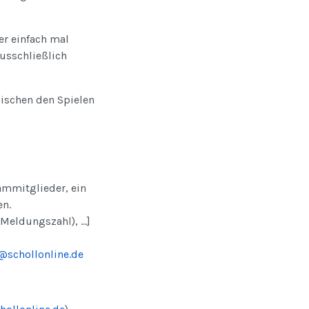
er einfach mal
usschließlich
wischen den Spielen
mmitglieder, ein
en.
e Meldungszahl), …]
@schollonline.de