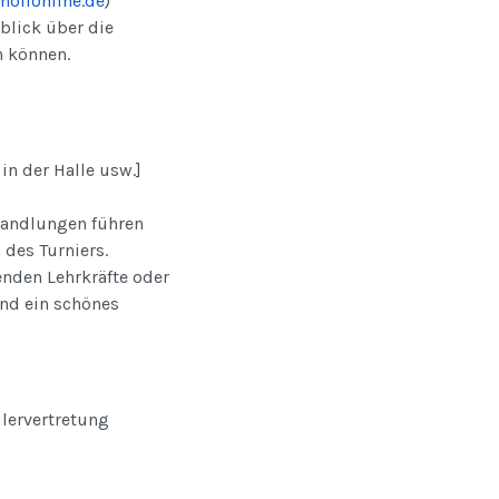
ollonline.de
)
blick über die
 können.
in der Halle usw.]
rhandlungen führen
des Turniers.
enden Lehrkräfte oder
und ein schönes
ülervertretung