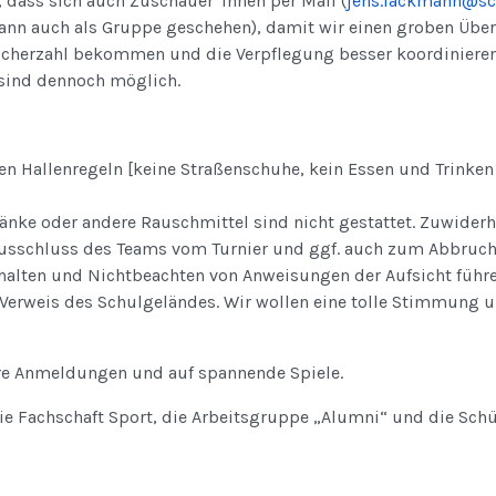
 dass sich auch Zuschauer*innen per Mail (
jens.lackmann@sch
ann auch als Gruppe geschehen), damit wir einen groben Über
cherzahl bekommen und die Verpflegung besser koordinieren
sind dennoch möglich.
n Hallenregeln [keine Straßenschuhe, kein Essen und Trinken 
ränke oder andere Rauschmittel sind nicht gestattet. Zuwide
usschluss des Teams vom Turnier und ggf. auch zum Abbruch 
rhalten und Nichtbeachten von Anweisungen der Aufsicht führ
 Verweis des Schulgeländes. Wir wollen eine tolle Stimmung 
ure Anmeldungen und auf spannende Spiele.
ie Fachschaft Sport, die Arbeitsgruppe „Alumni“ und die Sch