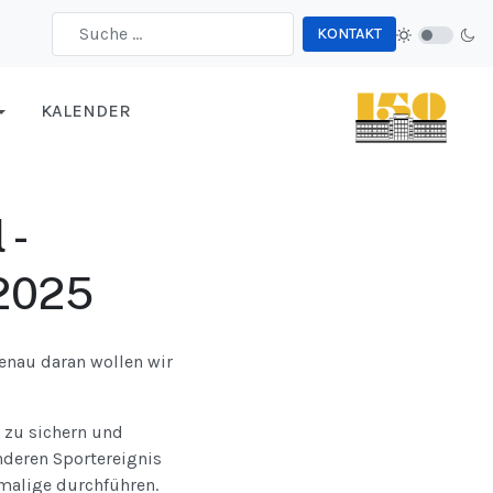
KONTAKT
Type 2 or more characters for results.
KALENDER
 -
.2025
Genau daran wollen wir
r zu sichern und
nderen Sportereignis
hemalige durchführen.