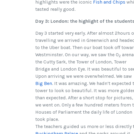
highlights were the iconic
Fish and Chips
whi
tasted really good.
Day 3: London: the highlight of the student
Day 3 started very early. After almost 2hours o
travelling we arrived in Greenwich and heade
to the Uber boat. Then our boat took off towa
Westminster. On our way, we saw the O
arena
2
the Cutty Sark, the Tower of London, Tower
Bridge and London Eye. It was beautiful to see
Upon arriving we were overwhelmed. We saw
Big Ben
. It was amazing. We hadn’t expected 
tower to look so beautiful. It was more golde
than expected. After a short stop for pictures,
we went on. Only a few hundred meters from 
Houses of Parliament the daily life of London
took place.
The teachers guided us more or less directly 
Buckingham Palace
and the parks around it.