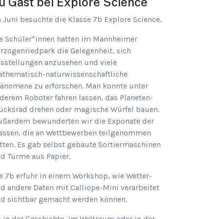
u Gast bei Explore Science
 Juni besuchte die Klasse 7b Explore Science.
e Schüler*innen hatten im Mannheimer
rzogenriedpark die Gelegenheit, sich
sstellungen anzusehen und viele
thematisch-naturwissenschaftliche
änomene zu erforschen. Man konnte unter
derem Roboter fahren lassen, das Planeten-
ücksrad drehen oder magische Würfel bauen.
ßerdem bewunderten wir die Exponate der
assen, die an Wettbewerben teilgenommen
tten. Es gab selbst gebaute Sortiermaschinen
d Türme aus Papier.
e 7b erfuhr in einem Workshop, wie Wetter-
d andere Daten mit Calliope-Mini verarbeitet
d sichtbar gemacht werden können.
 in der Geschichte, im Weltraum oder in der