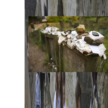
Jüdisches Worms - Exkursion
Am Freitag, den 7. Juni unternahm der Ethik-
Kurs der Klassen 9a und 9d einen Ausflug na
Worms, um die jüdischen Monumente zu
besichtigen.