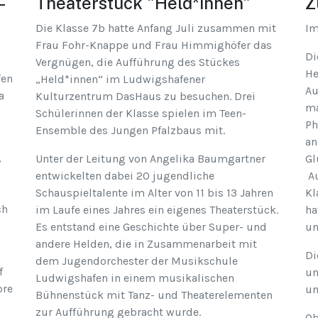
Theaterstück "Held*innen"
–
Z
Die Klasse 7b hatte Anfang Juli zusammen mit
Im
Frau Fohr-Knappe und Frau Himmighöfer das
Di
Vergnügen, die Aufführung des Stückes
He
fen
„Held*innen“ im Ludwigshafener
Au
a
Kulturzentrum DasHaus zu besuchen. Drei
ma
Schülerinnen der Klasse spielen im Teen-
Ph
Ensemble des Jungen Pfalzbaus mit.
an
,
Unter der Leitung von Angelika Baumgartner
Gl
entwickelten dabei 20 jugendliche
Au
Schauspieltalente im Alter von 11 bis 13 Jahren
Kl
ch
im Laufe eines Jahres ein eigenes Theaterstück.
ha
Es entstand eine Geschichte über Super- und
un
andere Helden, die in Zusammenarbeit mit
Di
dem Jugendorchester der Musikschule
f
un
Ludwigshafen in einem musikalischen
ore
un
Bühnenstück mit Tanz- und Theaterelementen
zur Aufführung gebracht wurde.
Ob