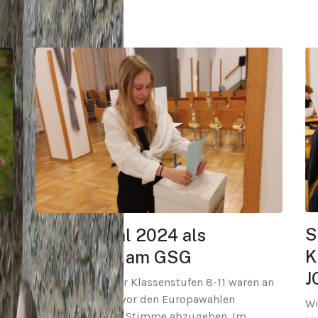
S
Europawahl 2024 als
K
Juniorwahl am GSG
J
ch
Schüler*innen der Klassenstufen 8-11 waren an
zwei Tagen kurz vor den Europawahlen
Wi
aufgefordert ihre Stimme abzugeben. Im