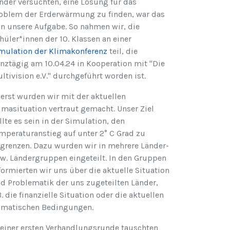
nder versuchten, eine Lösung für das
oblem der Erderwärmung zu finden, war das
n unsere Aufgabe. So nahmen wir, die
hüler*innen der 10. Klassen an einer
mulation der Klimakonferenz
teil, die
nztägig am 10.04.24 in Kooperation mit "Die
ltivision e.V." durchgeführt worden ist.
erst wurden wir mit der aktuellen
imasituation vertraut gemacht. Unser Ziel
llte es sein in der Simulation, den
mperaturanstieg auf unter 2° C Grad zu
grenzen. Dazu wurden wir in mehrere Länder-
w. Ländergruppen eingeteilt. In den Gruppen
formierten wir uns über die aktuelle Situation
d Problematik der uns zugeteilten Länder,
B. die finanzielle Situation oder die aktuellen
imatischen Bedingungen.
 einer ersten Verhandlungsrunde tauschten