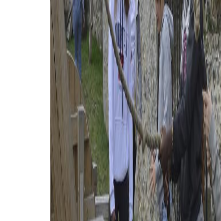
Zunächst begrüßte uns unser Guide am
Jüdischen Friedhof und erklärte uns
verschiedene interessante Besonderheiten
dieses Ortes. Am Dom wies er uns auf einige
Details hin. Das Luther-Denkmal wurde
besichtigt und die Legende der Martins-Kirc
erklärt.
Zum Schluss besuchten wir das Jüdische
Viertel und die Synagoge. Im Eiscafé konnten
wir noch ein Luther-Eis probieren.
- Ulrike Kistenmacher-Dörr