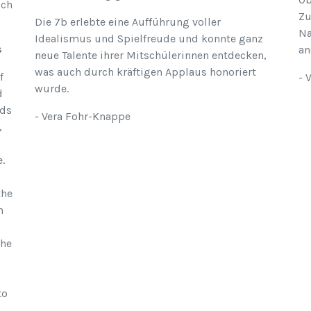
ch
Zu
Die 7b erlebte eine Aufführung voller
Na
Idealismus und Spielfreude und konnte ganz
s
an
neue Talente ihrer Mitschülerinnen entdecken,
was auch durch kräftigen Applaus honoriert
f
- 
wurde.
d
rds
- Vera Fohr-Knappe
,
.
the
n
the
to