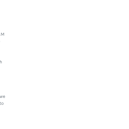
&M
e
h
 we
to