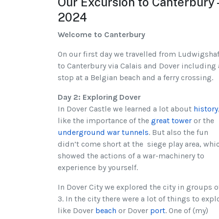
Our Excursion to Canterbury 
2024
Welcome to Canterbury
On our first day we travelled from Ludwigsha
to Canterbury via Calais and Dover including 
stop at a Belgian beach and a ferry crossing.
Day 2: Exploring Dover
In Dover Castle we learned a lot about
history
like the importance of the
great tower
or the
underground war tunnels
. But also the fun
didn’t come short at the siege play area, whi
showed the actions of a war-machinery to
experience by yourself.
In Dover City we explored the city in groups o
3. In the city there were a lot of things to expl
like Dover
beach
or Dover
port
. One of (my)