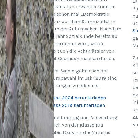
Lä
Rahmen des Projektes Juniorwahlen konnten
Pr
die Schüler*innen schon mal „Demokratie
nu
üben“ und ihr Kreuz auf dem Stimmzettel in
Sc
einer Wahlkabine in der Aula machen. Nachdem
Si
seit letztem Schuljahr Sozialkunde bereits ab
ga
Klassenstufe 8 unterrichtet wird, wurde
Mu
he
beschlossen, dass auch die Achtklässler von
Zu
ihrem Stimmrecht Gebrauch machen dürfen.
Kl
Im Vergleich zu den Wahlergebnissen der
so
Juniorwahl zur Europawahl im Jahr 2019 sind
Te
deutliche Veränderungen zu erkennen.
be
bz
Wahlergebnisse 2024 herunterladen
in
Wahlergebnisse 2019 herunterladen
un
z.
Vorbereitung, Durchführung und Auswertung
kl
wurden maßgeblich von der Klasse 10a
übernommen. Vielen Dank für die Mithilfe!
In